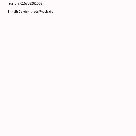
Telefon: 015758262008
E-mail: Cordsnknots@web.de