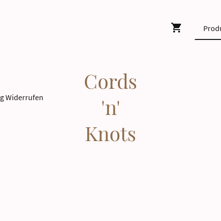
Cords
ag Widerrufen
'n'
Knots