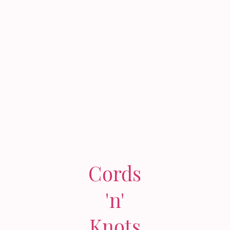
Cords
'n'
Knots